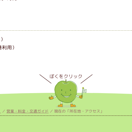
用）
港利用）
）
営業・料金・交通ガイド
現在の「所在地・アクセス」