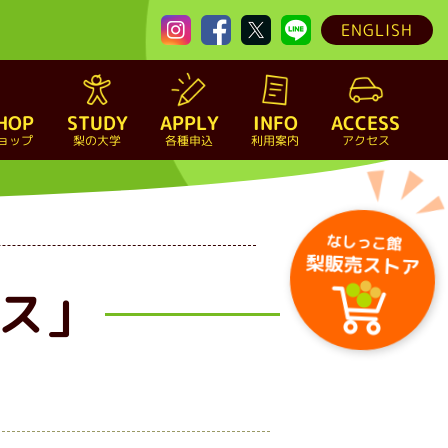
ENGLISH
HOP
STUDY
APPLY
INFO
ACCESS
ョップ
梨の大学
各種申込
利用案内
アクセス
なしっこ館
梨販売ストア
ス」