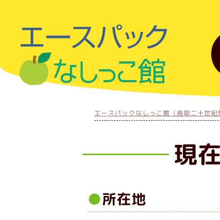
エースパックなしっこ館（鳥取二十世紀
現
所在地