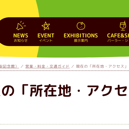
NEWS
EVENT
EXHIBITIONS
CAFE&S
お知らせ
イベント
展示案内
パーラー・シ
梨記念館）
営業・料金・交通ガイド
現在の「所在地・アクセス」
在の「所在地・アクセ