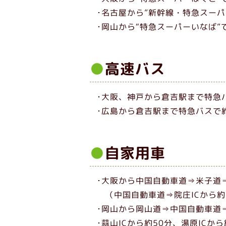
･名古屋から”新幹線・特急スーパ
･岡山から“特急スーパーいなば”
高速バス
･大阪、神戸から倉吉駅まで特急バ
･広島から倉吉駅まで特急バスで
自家用車
･大阪から中国自動車道⇒米子道⇒
（中国自動車道⇒院庄ICから約
･岡山から岡山道⇒中国自動車道⇒
･蒜山ICから約50分、湯原ICか