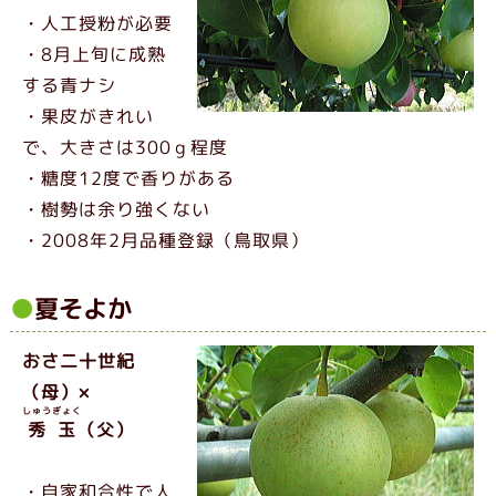
・人工授粉が必要
・8月上旬に成熟
する青ナシ
・果皮がきれい
で、大きさは300ｇ程度
・糖度12度で香りがある
・樹勢は余り強くない
・2008年2月品種登録（鳥取県）
夏そよか
おさ二十世紀
（母）×
しゅうぎょく
秀玉
（父）
・自家和合性で人