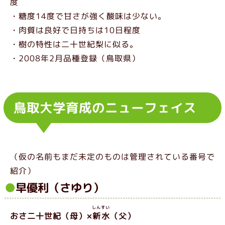
度
・糖度14度で甘さが強く酸味は少ない。
・肉質は良好で日持ちは10日程度
・樹の特性は二十世紀梨に似る。
・2008年2月品種登録（鳥取県）
鳥取大学育成のニューフェイス
（仮の名前もまだ未定のものは管理されている番号で
紹介）
早優利（さゆり）
しんすい
おさ二十世紀（母）×
新水
（父）