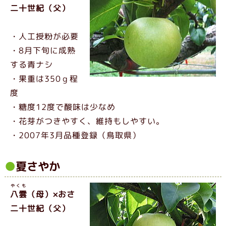
二十世紀（父）
・人工授粉が必要
・8月下旬に成熟
する青ナシ
・果重は350ｇ程
度
・糖度12度で酸味は少なめ
・花芽がつきやすく、維持もしやすい。
・2007年3月品種登録（鳥取県）
夏さやか
やくも
八雲
（母）×おさ
二十世紀（父）