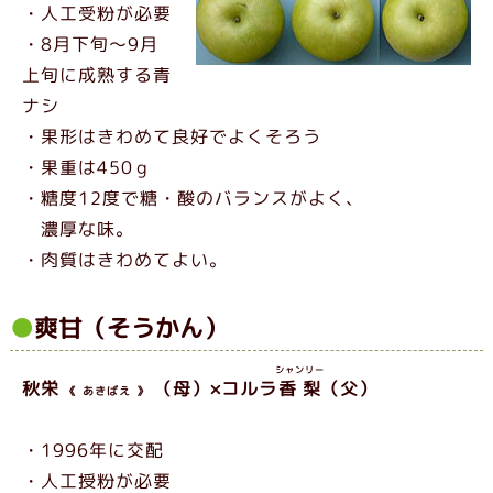
・人工受粉が必要
・8月下旬～9月
上旬に成熟する青
ナシ
・果形はきわめて良好でよくそろう
・果重は450ｇ
・糖度12度で糖・酸のバランスがよく、
濃厚な味。
・肉質はきわめてよい。
爽甘（そうかん）
シャンリー
秋栄
（母）×コルラ
香梨
（父）
《
あきばえ
》
・1996年に交配
・人工授粉が必要