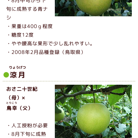
・8月中旬から下
旬に成熟する青ナ
シ
・果重は400ｇ程度
・糖度12度
・やや腰高な果形で少し乱れやすい。
・2008年2月品種登録（鳥取県）
りょうげつ
涼月
おさ二十世紀
（母）×
とりこう
鳥幸
（父）
・人工授粉が必要
・8月下旬に成熟