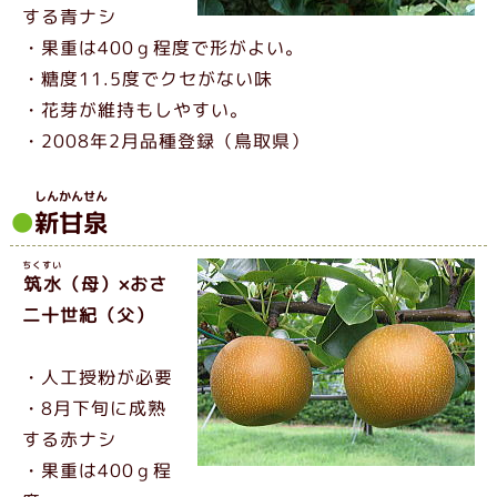
する青ナシ
・果重は400ｇ程度で形がよい。
・糖度11.5度でクセがない味
・花芽が維持もしやすい。
・2008年2月品種登録（鳥取県）
しんかんせん
新甘泉
ちくすい
筑水
（母）×おさ
二十世紀（父）
・人工授粉が必要
・8月下旬に成熟
する赤ナシ
・果重は400ｇ程