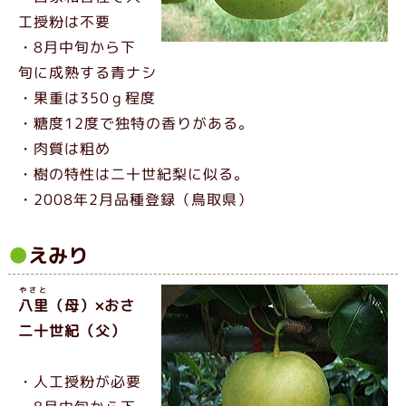
工授粉は不要
・8月中旬から下
旬に成熟する青ナシ
・果重は350ｇ程度
・糖度12度で独特の香りがある。
・肉質は粗め
・樹の特性は二十世紀梨に似る。
・2008年2月品種登録（鳥取県）
えみり
やさと
八里
（母）×おさ
二十世紀（父）
・人工授粉が必要