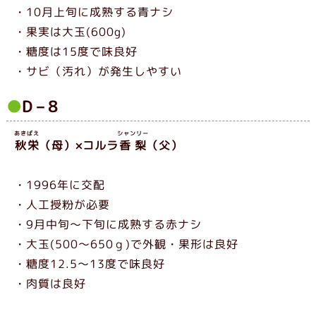
・10月上旬に成熟する青ナシ
・果実は大玉(600g)
・糖度は15度で味良好
・サビ（汚れ）が発生しやすい
D－8
あきばえ
シャンリー
秋栄
（母）×コルラ
香梨
（父）
・1996年に交配
・人工授粉が必要
・9月中旬～下旬に成熟する赤ナシ
・大玉(500～650ｇ)で外観・果形は良好
・糖度12.5～13度で味良好
・肉質は良好