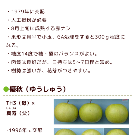
・1979年に交配
・人工授粉が必要
・8月上旬に成熟する赤ナシ
・果形は扁平で小玉、GA処理をすると300ｇ程度に
なる。
・糖度14度で糖・酸のバランスがよい。
・肉質は良好だが、日持ちは5～7日程と短め。
・樹勢は強いが、花芽がつきやすい。
優秋（ゆうしゅう）
TH3（母）×
しんじゅ
真寿
（父）
･1996年に交配